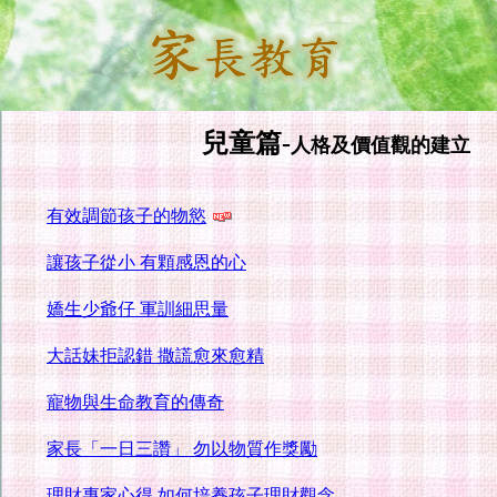
兒童篇-
人格及價值觀的建立
有效調節孩子的物慾
讓孩子從小 有顆感恩的心
嬌生少爺仔 軍訓細思量
大話妹拒認錯 撒謊愈來愈精
寵物與生命教育的傳奇
家長「一日三讚」 勿以物質作獎勵
理財專家心得 如何培養孩子理財觀念