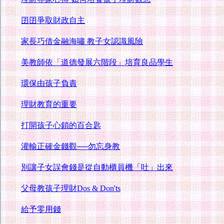
囝囝爭取財政自主
家長巧借金融海嘯 教子女認識風險
美教師依「道德發展六階段」培育良品學生
環保由孩子負責
理財教育的重要
打開孩子心鎖的百合匙
灌輸正確金錢觀──勿忘身教
別讓子女誤會錢是從自動櫃員機「吐」出來
父母教孩子理財Dos & Don'ts
給予零用錢