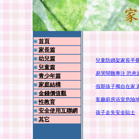
首頁
家長篇
幼兒篇
兒童防綁架家長手
兒童篇
易哭鬧難專注 恐患
青少年篇
家庭結構
假期孩子獨自在家 
金錢價值觀
客廳廚房浴室危險
性教育
安全使用互聯網
孩子走失安全貼士
其它