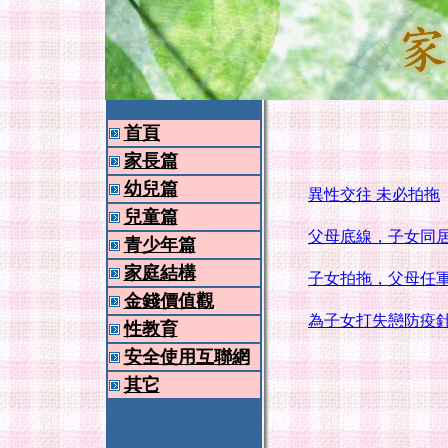
首頁
家長篇
幼兒篇
異性交往 未必拍拖
兒童篇
父母底線，子女同
青少年篇
家庭結構
子女拍拖，父母任
金錢價值觀
為子女打失戀防疫
性教育
安全使用互聯網
其它