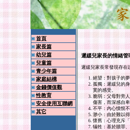
首頁
家長篇
幼兒篇
遲緩兒家長的情緒管
兒童篇
遲緩兒家長常發現存在
青少年篇
絕望：對孩子的夢
家庭結構
孤獨：遲緩兒的身
金錢價值觀
寞的感受。
性教育
脆弱：父母對旁人
傷害，而深感自卑
安全使用互聯網
不平：內心憤恨不
其它
渺小：由於難以得
懷舊：心理充斥「
犠牲：基於贖罪、