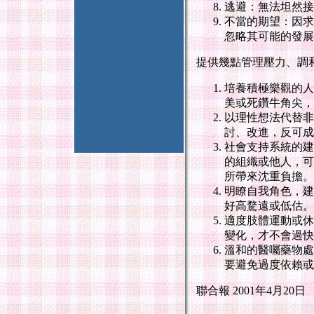
逃避：無法坦然接
不當的期望：因求
忽略其可能的發展
提供幾點管理壓力、調
培養積極樂觀的人
美或死鑽牛角尖，
以理性想法代替非
討、改進，反可成
社會支持系統的建
的組織或他人，可
所帶來沈重負擔。
明瞭自我角色，建
好高騖遠或低估。
適度肢體運動或休
變化，才不會過快
溫和的醫囑藥物處
要避免過度依賴或
聯合報 2001年4月20日