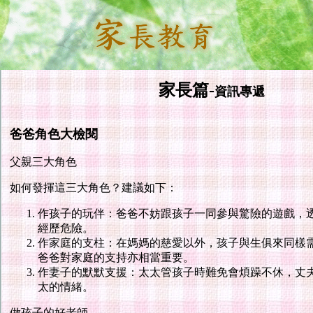
家長篇-
資訊專遞
爸爸角色大檢閱
父親三大角色
如何發揮這三大角色？建議如下：
作孩子的玩伴：爸爸不妨跟孩子一同參與驚險的遊戲，
經歷危險。
作家庭的支柱：在媽媽的慈愛以外，孩子與生俱來同樣
爸爸對家庭的支持亦相當重要。
作妻子的默默支援：太太管孩子時難免會煩躁不休，丈
太的情緒。
做孩子的好老師