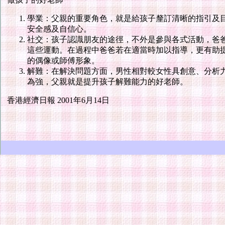
學業：父親的重要角色，就是給孩子釐訂清晰的指引及
安全感及自信心。
社交：孩子認識朋友的途徑，不外是參與各式活動，爸
這些運動。在過程中爸爸若在適當時加以指導，更有助
的偶像或師傅形象。
解難：在解決問題方面，男性相對較女性具創意、分析
為強，父親就是提升孩子解難能力的好老師。
香港經濟日報 2001年6月14日