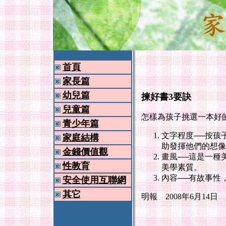
首頁
家長篇
幼兒篇
揀好書3要訣
兒童篇
怎樣為孩子挑選一本好
青少年篇
文字程度──按孩
家庭結構
助發揮他們的想像
金錢價值觀
畫風──這是一種
性教育
美學素質。
內容──有故事性
安全使用互聯網
其它
明報 2008年6月14日