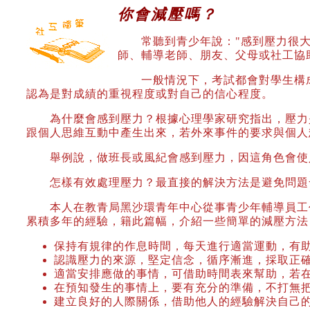
你會減壓嗎？
常聽到青少年說："感到壓力很大"
師、輔導老師、朋友、父母或社工協
一般情況下，考試都會對學生構成
認為是對成績的重視程度或對自己的信心程度。
為什麼會感到壓力？根據心理學家研究指出，壓力是
跟個人思維互動中產生出來，若外來事件的要求與個人
舉例說，做班長或風紀會感到壓力，因這角色會使人
怎樣有效處理壓力？最直接的解決方法是避免問題發
本人在教青局黑沙環青年中心從事青少年輔導員工作
累積多年的經驗，籍此篇幅，介紹一些簡單的減壓方法
保持有規律的作息時間，每天進行適當運動，有
認識壓力的來源，堅定信念，循序漸進，採取正
適當安排應做的事情，可借助時間表來幫助，若
在預知發生的事情上，要有充分的準備，不打無
建立良好的人際關係，借助他人的經驗解決自己