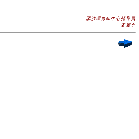
黑沙環青年中心輔導員
麥麗𣎴