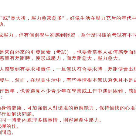
或"長大後，壓力愈來愈多"，好像生活在壓力充斥的年代
助。
壓力，但有個別學生卻感到輕鬆，為什麼同樣的考試有不同
來自外來的引發因素（考試），也要看當事人如何感受面臨
慾望有差距時，便形成壓力，而差距愈大，壓力愈大。
感覺到有要求和責任，一旦無法符合要求時，差距便會出
生，然而，在現實生活中，有些事情根本無法避免且不是
數年，也曾遇見不少青少年在學業或工作中遇到困難，感
：
助身體健康，可加強個人對環境的適應能力，保持愉快的心境
確行動解決問題。
在同一時間內處理多樣事情，則容易產生壓力。
把握的仗。
的問題。