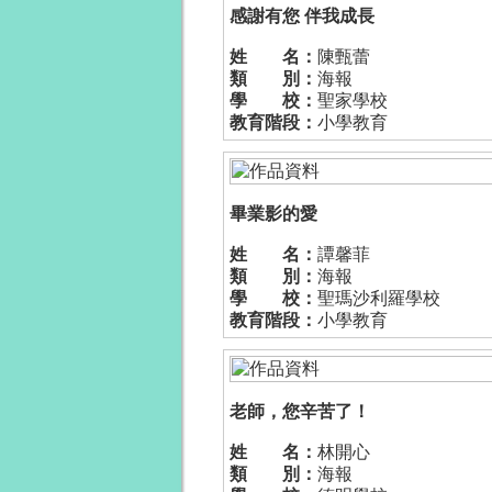
感謝有您 伴我成長
姓 名：
陳甄蕾
類 別：
海報
學 校：
聖家學校
教育階段：
小學教育
畢業影的愛
姓 名：
譚馨菲
類 別：
海報
學 校：
聖瑪沙利羅學校
教育階段：
小學教育
老師，您辛苦了！
姓 名：
林開心
類 別：
海報