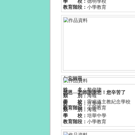
學 校：
德明學校
教育階段：
小學教育
勿忘師恩
姓 名：
黎俊聰
感恩—老師謝謝您！您辛苦了
類 別：
海報
學 校：
雷鳴道主教紀念學校
姓 名：
江美澄
教育階段：
小學教育
類 別：
海報
學 校：
培華中學
教育階段：
小學教育