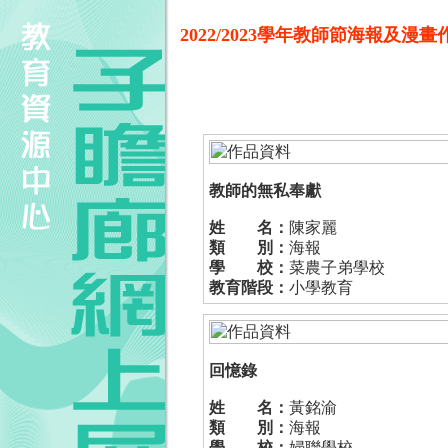
2022/2023學年教師節海報及漫
教師的無私奉獻
姓 名：
陳家麗
類 別：
海報
學 校：
菜農子弟學校
教育階段：
小學教育
回憶錄
姓 名：
黃銘渝
類 別：
海報
學 校：
婦聯學校