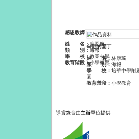
感恩教師
姓 名：
鹿羽航
辛勤的園丁
類 別：
海報
學 校：
教業中學
姓 名：
林康琦
教育階段：
小學教育
類 別：
海報
學 校：
培華中學附
園
教育階段：
小學教育
導賞錄音
由主辦單位提供