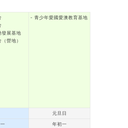
舍
- 青少年愛國愛澳教育基地
舍
動發展基地
舍（營地）
元旦日
初一
年初一