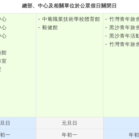
總部、中心及相關單位於公眾假日關閉日
中心
- 中葡職業技術學校體育館
- 竹灣青年旅
中心
- 毅健館
- 黑沙青年旅
中心
- 黑沙青年活
- 竹灣青年旅
藝館
修室
室
旦日
元旦日
初一
年初一
年