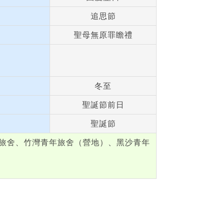
追思節
聖母無原罪瞻禮
冬至
聖誕節前日
聖誕節
旅舍、竹灣青年旅舍（營地）、黑沙青年