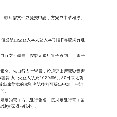
請，上載所需文件並提交申請，方完成申請程序。
但必須由受益人本人登入本“計劃”專屬網頁進
先自行支付學費、按規定進行電子簽到、且電子
行報名、先自行支付學費，按規定出席駕駛實習
資助。受益人須於2029年6月30日或之前
且於出席對應的駕駛考試後方可提出申請。申請
期間。
所規定的電子方式進行報名，按規定進行電子簽
駕駛實習課程除外)。