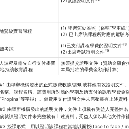
(2)就讀證明文件
(1) 學習駕駛准照（俗稱“學車紙”
本地駕駛實習課程
(2) 已出席該課程所對應的駕駛
#8
(1)已支付課程學費的證明文件
證照考試
#9
(2)出席考試證明文件
一人課程及需先自行支付學費
無須提交證明文件（資助金額會
本地持續教育課程
本局批准的學費金額作計算）
#1 由舉辦機構發出的正式繳費收據/證明或其他有效證明文件
名稱、課程名稱、該費用所對應的學期及所支付的課程學費金額（文件上須
“Propina”等字眼）。倘費用支付證明文件未完整載有上述
#2 由舉辦機構發出的證明文件，文件上須載有受益人完整姓
倘就讀證明文件未完整載有上述資料，受益人須以其他文件作補
#3 授課形式：用以證明該課程在當地以面授(face to face / in p