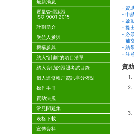
最新消息
- 資
質量管理認證
- 申
ISO 9001:2015
- 
計劃簡介
- 提
- 
受益人參與
- 補
機構參與
- 
- 注
納入"計劃"的項目清單
資
納入資助的證照考試目錄
個人進修帳戶資訊亭分佈點
操作手冊
資助法規
常見問題集
表格下載
宣傳資料