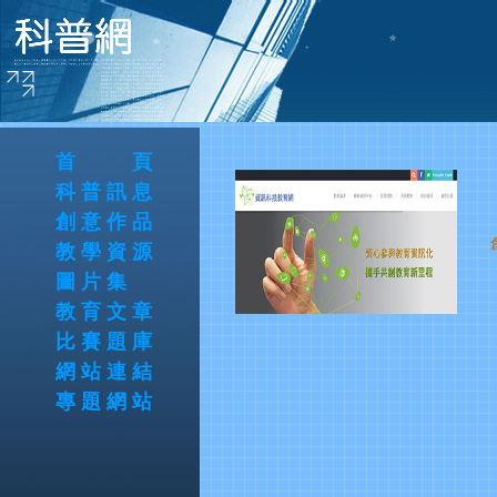
首 頁
科普訊息
創意作品
教學資源
圖片集
教育文章
比賽題庫
網站連結
專題網站