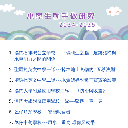
澳門石排灣公立學校---「瑪利亞之牆：建築結構與
承重能力之間的關係」
聖羅撒英文中學一隊---掉在地上食物的 “五秒法則”
聖羅撒英文中學二隊---水質媽媽對種子寶寶的影響
澳門大學附屬應用學校二隊---《防滑與吸震》
澳門大學附屬應用學校一隊---堅毅「筆」屈
氹仔坊眾學校---智能助食器
氹仔中葡學校---用水二重奏 環保又就手