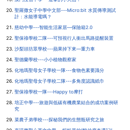
聖羅撒女子中學中文部---Micro:bit 水質傳導測試
計：水能導電嗎？
慈幼中學---智能生活家居—保險箱2.0
聖保祿學校二隊---可預視行人衝出馬路提醒裝置
沙梨頭坊眾學校---蘋果掉下來—重力車
聖德蘭學校---小小植物觀察家
化地瑪聖母女子學校一隊---食物色素要識分
化地瑪聖母女子學校二隊---多角度認識紙巾
聖保祿學校一隊---Happy to摩打
培正中學---旅遊與低碳有機農業結合的成功案例研
究
菜農子弟學校---探秘我們的生態瓶研究之旅