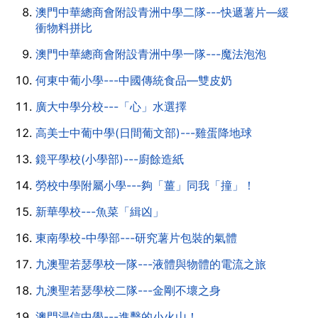
澳門中華總商會附設青洲中學二隊---快遞薯片—緩
衝物料拼比
澳門中華總商會附設青洲中學一隊---魔法泡泡
何東中葡小學---中國傳統食品—雙皮奶
廣大中學分校---「心」水選擇
高美士中葡中學(日間葡文部)---雞蛋降地球
鏡平學校(小學部)---廚餘造紙
勞校中學附屬小學---夠「薑」同我「撞」！
新華學校---魚菜「緝凶」
東南學校-中學部---研究薯片包裝的氣體
九澳聖若瑟學校一隊---液體與物體的電流之旅
九澳聖若瑟學校二隊---金剛不壞之身
澳門浸信中學---進擊的小火山！