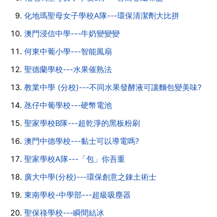
化地瑪聖母女子學校A隊---環保清潔劑大比拼
澳門浸信中學---牛奶變變變
何東中葡小學---智能風扇
聖德蘭學校---水果催熟法
教業中學 (分校)---不同水果發酵液可讓麵包變美味?
氹仔中葡學校---硬幣電池
聖家學校B隊---超乾淨的黑板粉刷
澳門中德學校---黏士可以導電嗎?
聖家學校A隊---「包」你吾重
廣大中學(分校)---環保創意之錬土術士
東南學校-中學部---超級吸塵器
聖保祿學校---瞬間結冰