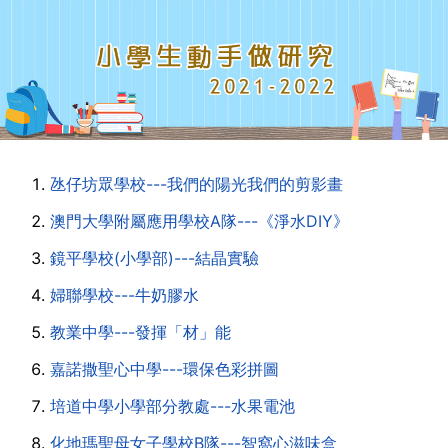
氹仔坊眾學校---我們的陽光我們的剪影畫
澳門大學附屬應用學校A隊---《淨水DIY》
鏡平學校(小學部)---結晶實驗
婦聯學校---牛奶膠水
教業中學---發揮「材」能
嘉諾撒聖心中學---環保色彩拼圖
培道中學小學部分教處---水果電池
化地瑪聖母女子學校B隊---智窩心滋味盒