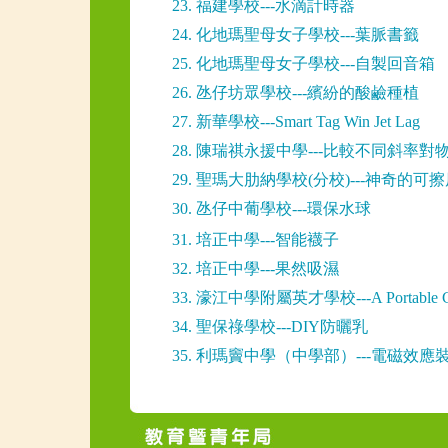
23. 福建學校---水滴計時器
24. 化地瑪聖母女子學校---葉脈書籤
25. 化地瑪聖母女子學校---自製回音箱
26. 氹仔坊眾學校---繽紛的酸鹼種植
27. 新華學校---Smart Tag Win Jet Lag
28. 陳瑞祺永援中學---比較不同斜率
29. 聖瑪大肋納學校(分校)---神奇的可
30. 氹仔中葡學校---環保水球
31. 培正中學---智能襪子
32. 培正中學---果然吸濕
33. 濠江中學附屬英才學校---A Portable Green
34. 聖保祿學校---DIY防曬乳
35. 利瑪竇中學（中學部）---電磁效應