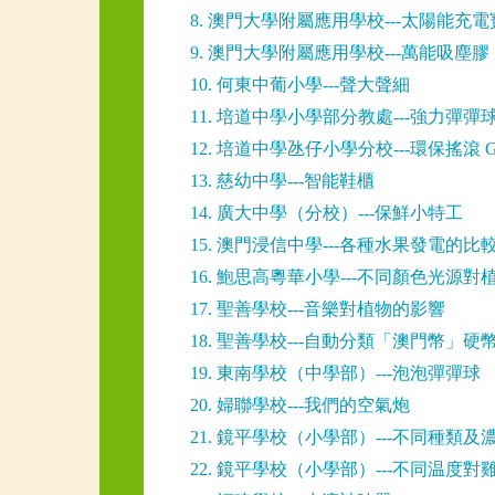
8. 澳門大學附屬應用學校---太陽能充電
9. 澳門大學附屬應用學校---萬能吸塵膠
10. 何東中葡小學---聲大聲細
11. 培道中學小學部分教處---強力彈彈
12. 培道中學氹仔小學分校---環保搖滾 
13. 慈幼中學---智能鞋櫃
14. 廣大中學（分校）---保鮮小特工
15. 澳門浸信中學---各種水果發電的比
16. 鮑思高粵華小學---不同顏色光源
17. 聖善學校---音樂對植物的影響
18. 聖善學校---自動分類「澳門幣」硬
19. 東南學校（中學部）---泡泡彈彈球
20. 婦聯學校---我們的空氣炮
21. 鏡平學校（小學部）---不同種類
22. 鏡平學校（小學部）---不同温度對