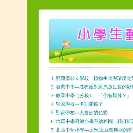
1. 鄭觀應公立學校---植物生長與環境
2. 教業中學---洗衣液對斑馬魚生長的影
3. 教業中學（分校）---「你有幾辣？
4. 聖家學校---多功能椅子
5. 聖家學校---大自然的色彩
6. 培華中學附屬小學暨幼稚園---精打細
7. 北區中葡小學---玉米/土豆粉與水