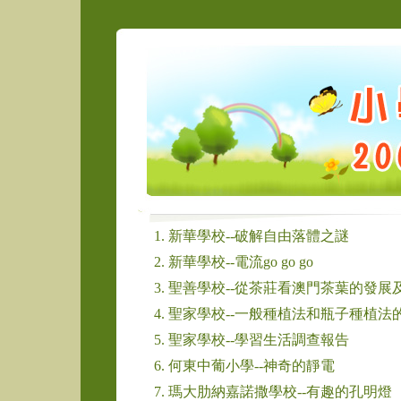
1. 新華學校--破解自由落體之謎
2. 新華學校--電流go go go
3. 聖善學校--從茶莊看澳門茶葉的發
4. 聖家學校--一般種植法和瓶子種植法
5. 聖家學校--學習生活調查報告
6. 何東中葡小學--神奇的靜電
7. 瑪大肋納嘉諾撒學校--有趣的孔明燈