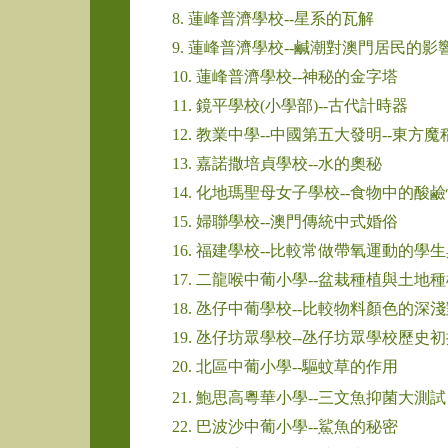
8. 蓮峰普濟學校--星系的瓦解
9. 蓮峰普濟學校--鹹潮對澳門居民的影
10. 蓮峰普濟學校--神秘的金字塔
11. 鏡平學校(小學部)--古代計時器
12. 教業中學--中國第五大發明--東方魔
13. 嘉諾撒培貞學校--水的奧秘
14. 化地瑪聖母女子學校--食物中的
15. 婦聯學校--澳門傳統中式婚俗
16. 福建學校--比較常做帶氧運動的
17. 二龍喉中葡小學--盆栽種植與土地
18. 氹仔中葡學校--比較物料顏色的深
19. 氹仔坊眾學校--氹仔坊眾學校歷史
20. 北區中葡小學--驅蚊草的作用
21. 鮑思高粵華小學--三文魚抑菌大測試
22. 巴波沙中葡小學--鯊魚的秘密