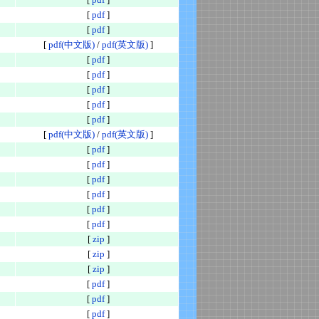
[
pdf
]
[
pdf
]
[
pdf(中文版)
/
pdf(英文版)
]
[
pdf
]
[
pdf
]
[
pdf
]
[
pdf
]
[
pdf
]
[
pdf(中文版)
/
pdf(英文版)
]
[
pdf
]
[
pdf
]
[
pdf
]
[
pdf
]
[
pdf
]
[
pdf
]
[
zip
]
[
zip
]
[
zip
]
[
pdf
]
[
pdf
]
[
pdf
]