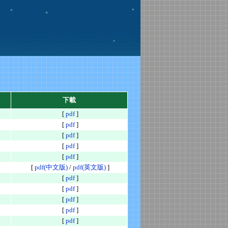
下載
[
pdf
]
[
pdf
]
[
pdf
]
[
pdf
]
[
pdf
]
[
pdf(中文版)
/
pdf(英文版)
]
[
pdf
]
[
pdf
]
[
pdf
]
[
pdf
]
[
pdf
]