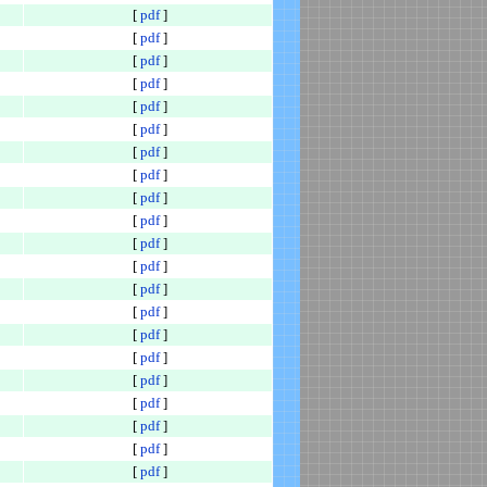
[
pdf
]
[
pdf
]
[
pdf
]
[
pdf
]
[
pdf
]
[
pdf
]
[
pdf
]
[
pdf
]
[
pdf
]
[
pdf
]
[
pdf
]
[
pdf
]
[
pdf
]
[
pdf
]
[
pdf
]
[
pdf
]
[
pdf
]
[
pdf
]
[
pdf
]
[
pdf
]
[
pdf
]