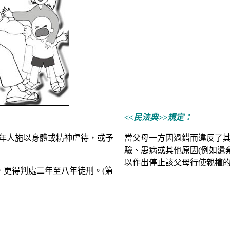
<<民法典>>規定：
年人施以身體或精神虐待，或予
當父母一方因過錯而違反了
驗、患病或其他原因
(
例如遺
以作出停止該父母行使親權
，更得判處二年至八年徒刑。
(
第