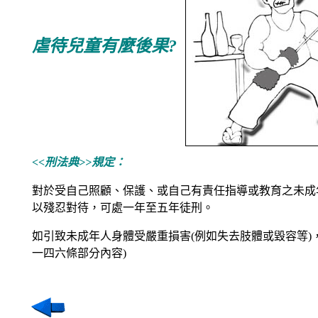
虐待兒童有麼後果?
<<刑法典>>規定：
對於受自己照顧、保護、或自己有責任指導或教育之未成
以殘忍對待，可處一年至五年徒刑。
如引致未成年人身體受嚴重損害
(
例如失去肢體或毀容等
)
一四六條部分內容
)