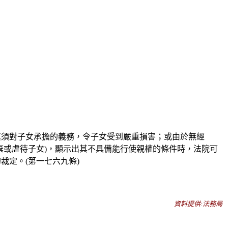
其須對子女承擔的義務，令子女受到嚴重損害；或由於無經
棄或虐待子女
)
，顯示出其不具備能行使親權的條件時，法院可
的裁定。
(
第一七六九條
)
資料提供:法務局