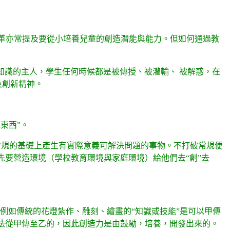
革亦常提及要從小培養兒童的創造潛能與能力。但如何通過教
知識的主人，學生任何時候都是被傳授、被灌輸、 被解惑，在
及創新精神。
東西”。
破常規的基礎上產生有實際意義可解決問題的事物。不打破常規便
首先要營造環境（學校教育環境與家庭環境）給他們去“創”去
。例如傳統的花燈紮作、雕刻、繪畫的“知識或技能”是可以甲傳
無法從甲傳至乙的，因此創造力是由鼓勵，培養，開發出來的。