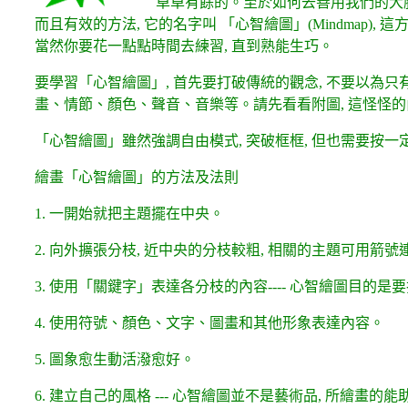
卓卓有餘的。至於如何去善用我們的大
而且有效的方法, 它的名字叫 「心智繪圖」(Mindmap), 
當然你要花一點點時間去練習, 直到熟能生巧。
要學習「心智繪圖」, 首先要打破傳統的觀念, 不要以為只
畫、情節、顏色、聲音、音樂等。請先看看附圖, 這怪怪
「心智繪圖」雖然強調自由模式, 突破框框, 但也需要按一
繪畫「心智繪圖」的方法及法則
1. 一開始就把主題擺在中央。
2. 向外擴張分枝, 近中央的分枝較粗, 相關的主題可用箭號
3. 使用「關鍵字」表達各分枝的內容---- 心智繪圖目的
4. 使用符號、顏色、文字、圖畫和其他形象表達內容。
5. 圖象愈生動活潑愈好。
6. 建立自己的風格 --- 心智繪圖並不是藝術品, 所繪畫的