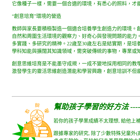
它像種子一樣，需要一個合適的環境，有悉心的照料，才
“創意培育”環境的營造
教師與家長要積極製造一個適合培養學生創造力的環境。
自然和周圍生活環境的觀察力、好奇心與發現問題的能力
多實踐、多研究的精神。22歲至30歲左右是結實期，是
學科知能與擴闊其知識領域，需突破傳統的事物，專業或
創意思維培育是不能墨守成規，一成不變地採用相同的教
激發學生的靈活思維創造潛能和學習興趣，創意培訓不但
幫助孩子學習的好方法 ---
若你的孩子學業成績不太理想, 給他上補
跟據專家的研究, 除了少數特殊兒童外(高