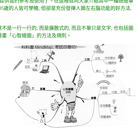
法提供我們參考及使用了。在這裡就向大家介紹其中一種既簡單
由5歲-105歲的人皆可學曉, 但卻是充份發揮人類左右腦功能的好方法,
是一行一行的, 而是擴散式的, 而且不單只是文字, 也包括圖
出繪畫「心智繪圖」的方法及規則。