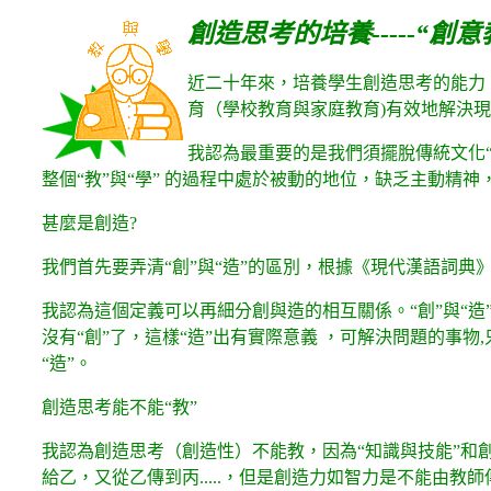
創造思考的培養-----“創意
近二十年來，培養學生創造思考的能力
育（學校教育與家庭教育)有效地解決
我認為最重要的是我們須擺脫傳統文化
整個“教”與“學” 的過程中處於被動的地位，缺乏主動精
甚麼是創造?
我們首先要弄清“創”與“造”的區別，根據《現代漢語詞典
我認為這個定義可以再細分創與造的相互關係。“創”與“造
沒有“創”了，這樣“造”出有實際意義 ，可解決問題的事
“造”。
創造思考能不能“教”
我認為創造思考（創造性）不能教，因為“知識與技能”和創
給乙，又從乙傳到丙.....，但是創造力如智力是不能