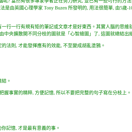
腦呢? 當然有很多專家學者正在努力研究, 並已有一些可行的方
這方法是由英國心理學家 Tony Buzen 所發明的, 用法很簡單, 
有一行一行有規有矩的筆記或文章才是好東西。其實人腦的思維就不
的由中央擴散開不同分枝的圖就是「心智繪圖」了, 這圖就總結
定的法則, 才能發揮應有的效能, 不至變成胡亂塗鴉。
連結。
是要把握事實的精粹, 方便記憶, 所以不要把完整的句子寫在分枝上。
能助你記憶, 才是最有意義的事。