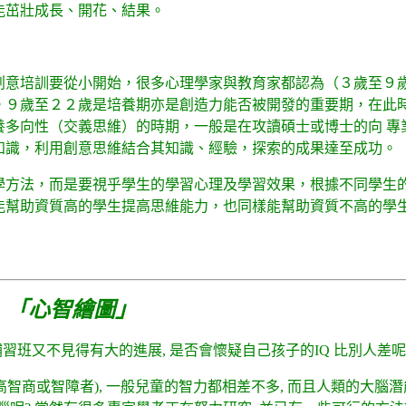
能茁壯成長、開花、結果。
創意培訓要從小開始，很多心理學家與教育家都認為（３歲至９歲
。９歲至２２歲是培養期亦是創造力能否被開發的重要期，在此
培養多向性（交義思維）的時期，一般是在攻讀碩士或博士的向 
知識，利用創意思維結合其知識、經驗，探索的成果達至成功。
學方法，而是要視乎學生的學習心理及學習效果，根據不同學生
能幫助資質高的學生提高思維能力，也同樣能幫助資質不高的學
- 「心智繪圖」
習班又不見得有大的進展, 是否會懷疑自己孩子的IQ 比別人差呢
智商或智障者), 一般兒童的智力都相差不多, 而且人類的大腦潛能