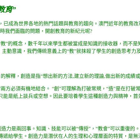
教育”
，已成為世界各地的熱門話題與教育的趨向。澳門近年的教育改
現時我們面臨的問題，開創教育的新紀元呢?
“教”的概念，數千年以來學生都被當成是知識的接收器，而不是
神，主動意識，我們傳統意義上的“教”就抹殺了學生的創造思考力
》的解釋，創造是指“想出新的方法,建立新的理論,做出新的成績或
”兩方必須有機地結合。 “創”可理解為打破常規，“造”是在打
物,只能是紙上談兵或空想。因此要培養學生這種創造力與精神，
造力是兩回事。知識、技能可以被“傳授”，“教會”可以重復的
由教師傳遞給學生。創造力是潛伏在人的生理和心理層面的特質，是