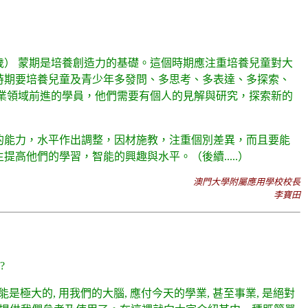
） 蒙期是培養創造力的基礎。這個時期應注重培養兒童對大
時期要培養兒童及青少年多發問、多思考、多表達、多探索、
專業領域前進的學員，他們需要有個人的見解與研究，探索新的
的能力，水平作出調整，因材施教，注重個別差異，而且要能
生提高他們的學習，智能的興趣與水平。
（後續.....）
澳門大學附屬應用學校校長
李寶田
?
是極大的, 用我們的大腦, 應付今天的學業, 甚至事業, 是絕對