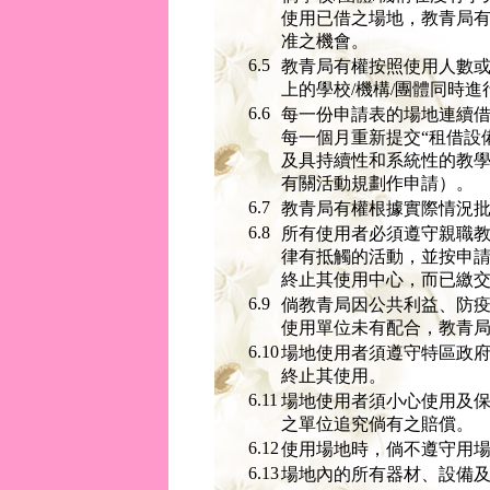
使用已借之場地，教青局
准之機會。
6.5
教青局有權按照使用人數
上的學校/機構/團體同時
6.6
每一份申請表的場地連續
每一個月重新提交“租借設
及具持續性和系統性的教
有關活動規劃作申請）。
6.7
教青局有權根據實際情況
6.8
所有使用者必須遵守親職
律有抵觸的活動，並按申
終止其使用中心，而已繳
6.9
倘教青局因公共利益、防
使用單位未有配合，教青
6.10
場地使用者須遵守特區政
終止其使用。
6.11
場地使用者須小心使用及
之單位追究倘有之賠償。
6.12
使用場地時，倘不遵守用
6.13
場地內的所有器材、設備