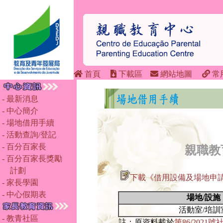
首頁
下載區
網站地圖
常
- 最新消息
- 中心簡介
- 場地借用手續
- 活動查詢/登記
- 百分百家長
親職教
- 百分百家長獎勵
計劃
下載《借用設備及場地申
- 家長學園
- 中心假期表
場地/設施
活動室/培訓
- 教青社區
註：原資料載於
第86/202