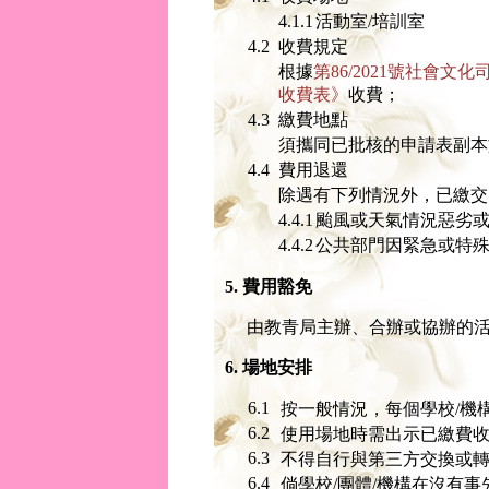
4.1.1
活動室/培訓室
4.2
收費規定
根據
第86/2021號社會
收費表》
收費；
4.3
繳費地點
須攜同已批核的申請表副本
4.4
費用退還
除遇有下列情況外，已繳交
4.4.1
颱風或天氣情況惡劣
4.4.2
公共部門因緊急或特
5. 費用豁免
由教青局主辦、合辦或協辦的
6. 場地安排
6.1
按一般情況，每個學校/機
6.2
使用場地時需出示已繳費
6.3
不得自行與第三方交換或
6.4
倘學校/團體/機構在沒有