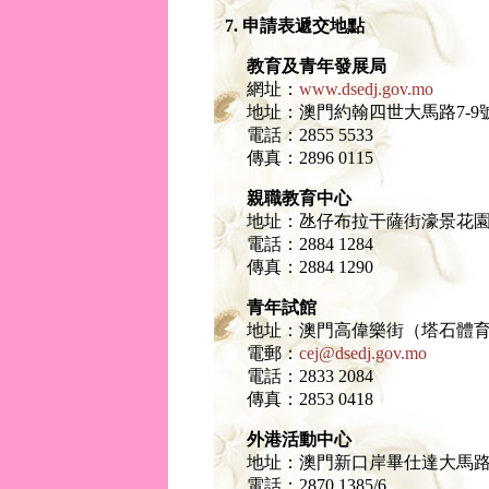
7. 申請表遞交地點
教育及青年發展局
網址：
www.dsedj.gov.mo
地址：澳門約翰四世大馬路7-9
電話：2855 5533
傳真：2896 0115
親職教育中心
地址：氹仔布拉干薩街濠景花園2
電話：2884 1284
傳真：2884 1290
青年試館
地址：澳門高偉樂街（塔石體
電郵：
cej@dsedj.gov.mo
電話：2833 2084
傳真：2853 0418
外港活動中心
地址：澳門新口岸畢仕達大馬
電話：2870 1385/6