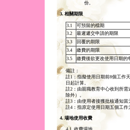
份。
3. 相關期限
3.1
可預留的檔期
3.2
最遲遞交申請的期限
3.3
回覆的期限
3.4
繳費的期限
3.5
繳費後欲更改使用日期的
備註：
註1：指擬使用日期前8個工作
日起計算。
註2：由親職教育中心收到所需
除外）。
註3：由使用者接獲批核通知當
註4：指原定使用日期五個工作
4. 場地使用收費
4.1
收費場地