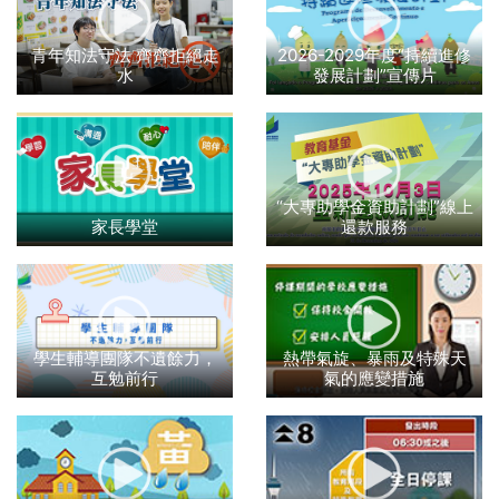
青年知法守法 齊齊拒絕走
2026-2029年度“持續進修
水
發展計劃”宣傳片
“大專助學金資助計劃”線上
家長學堂
還款服務
學生輔導團隊不遺餘力，
熱帶氣旋、暴雨及特殊天
互勉前行
氣的應變措施