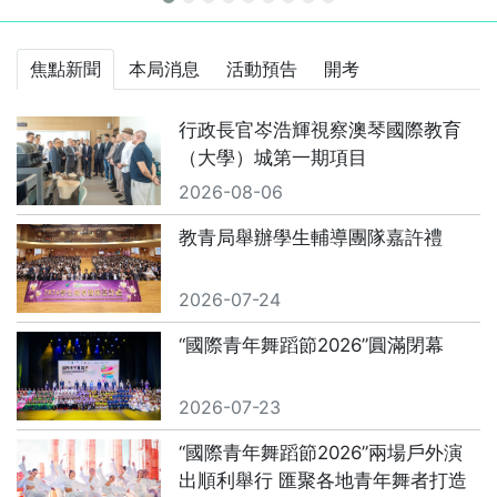
最新消息
焦點新聞
本局消息
活動預告
開考
行政長官岑浩輝視察澳琴國際教育
（大學）城第一期項目
2026-08-06
教青局舉辦學生輔導團隊嘉許禮
2026-07-24
“國際青年舞蹈節2026”圓滿閉幕
2026-07-23
“國際青年舞蹈節2026”兩場戶外演
出順利舉行 匯聚各地青年舞者打造